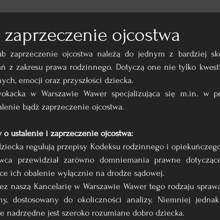
i zaprzeczenie ojcostwa
ub zaprzeczenie ojcostwa należą do jednym z bardziej sk
ń z zakresu prawa rodzinnego. Dotyczą one nie tylko kwestii
nych, emocji oraz przyszłości dziecka.
wokacka w Warszawie Wawer specjalizująca się 
m.in
. w p
alenie bądź zaprzeczenie ojcostwa.
o ustalenie i zaprzeczenie ojcostwa:
ziecka regulują przepisy Kodeksu rodzinnego i opiekuńczego
awca przewidział zarówno domniemania prawne dotyczące 
ce ich obalenie wyłącznie na drodze sądowej.
z naszą Kancelarię w Warszawie Wawer tego rodzaju sprawa
y, dostosowany do okoliczności analizy. Niemniej jednak
 nadrzędne jest szeroko rozumiane dobro dziecka.