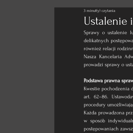
3 minut(y) czytania
Ustalenie 
Sprawy o ustalenie l
delikatnych postępowa
również relacji rodzin
Nasza Kancelaria Ad
prowadzi sprawy o ust
Podstawa prawna spraw 
Kwestie pochodzenia d
art. 62–86. Ustawod
procedury umożliwiają
Każda prowadzona prze
w sposób indywidualn
postępowaniach zawsze