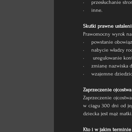
·     przesłuchanie stro
·     inne.
Skutki prawne ustaleni
Prawomocny wyrok na m
·     powstanie obowią
·     nabycie władzy rod
·      uregulowanie ko
·     zmianę nazwiska d
·     wzajemne dziedzi
Zaprzeczenie ojcostwa
Zaprzeczenie ojcostwa 
w ciągu 300 dni od j
dziecka jest mąż matk
Kto i w jakim termini