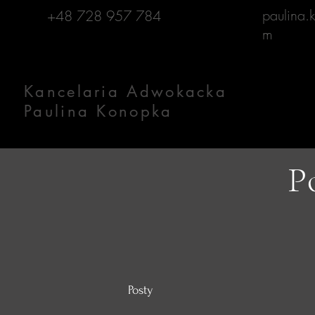
paulina
+48 728 957 784
m
Kancelaria Adwokacka
Paulina Konopka
P
Posty