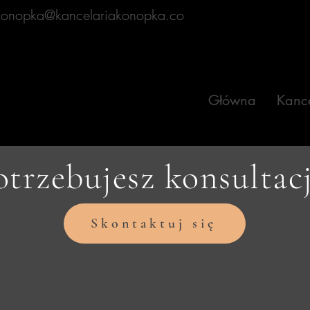
.konopka@kancelariakonopka.co
Główna
Kance
otrzebujesz konsultacj
Skontaktuj się