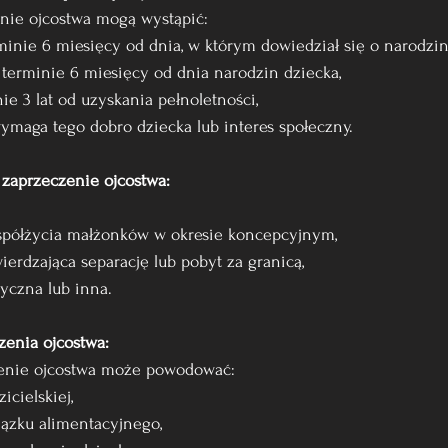
nie ojcostwa mogą wystąpić:
rminie 6 miesięcy od dnia, w którym dowiedział się o narodzi
w terminie 6 miesięcy od dnia narodzin dziecka,
nie 3 lat od uzyskania pełnoletności,
 wymaga tego dobro dziecka lub interes społeczny.
zaprzeczenie ojcostwa:
współżycia małżonków w okresie koncepcyjnym,
wierdzająca separację lub pobyt za granicą,
yczna lub inna.
zenia ojcostwa:
enie ojcostwa może powodować:
icielskiej,
iązku alimentacyjnego,