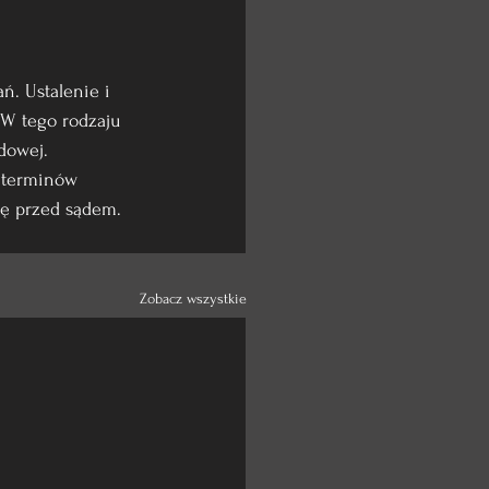
. Ustalenie i 
W tego rodzaju 
dowej.
 terminów 
ję przed sądem.
Zobacz wszystkie