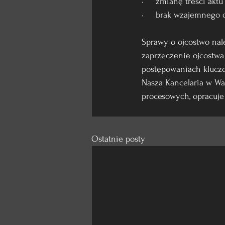
·     zmianę treści akt
·     brak wzajemnego 
Sprawy o ojcostwo nal
zaprzeczenie ojcostwa
postępowaniach klucz
Nasza Kancelaria w Wa
procesowych, opracuje
Ostatnie posty