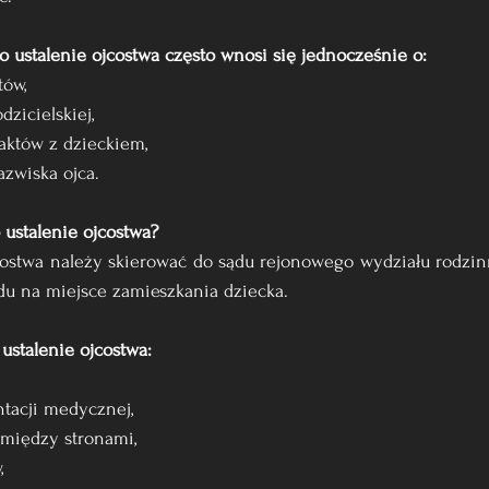
 ustalenie ojcostwa często wnosi się jednocześnie o:
tów,
dzicielskiej,
taktów z dzieckiem,
azwiska ojca.
 ustalenie ojcostwa?
costwa należy skierować do sądu rejonowego wydziału rodzinn
du na miejsce zamieszkania dziecka.
stalenie ojcostwa:
ntacji medycznej,
omiędzy stronami,
,