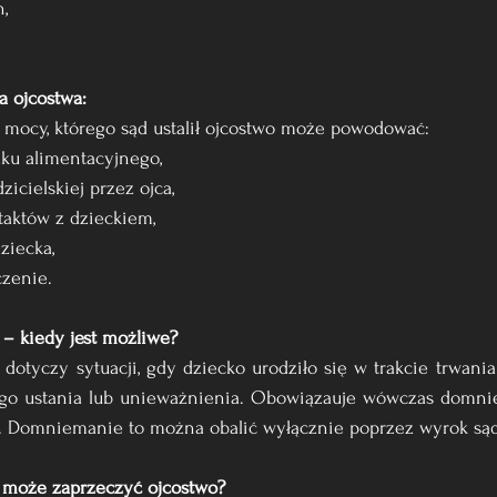
n,
a ojcostwa:
ocy, którego sąd ustalił ojcostwo może powodować:
zku alimentacyjnego,
zicielskiej przez ojca,
ntaktów z dzieckiem,
ziecka,
czenie.
 – kiedy jest możliwe?
dotyczy sytuacji, gdy dziecko urodziło się w trakcie trwania
ego ustania lub unieważnienia. Obowiązauje wówczas domnie
i. Domniemanie to można obalić wyłącznie poprzez wyrok są
e może zaprzeczyć ojcostwo?