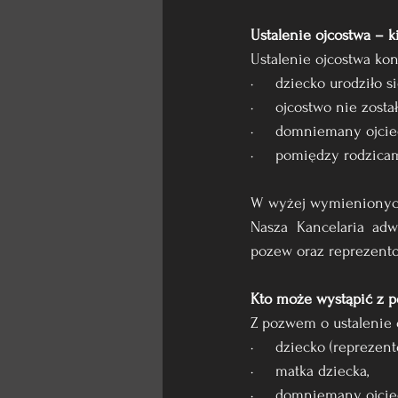
Ustalenie ojcostwa – 
Ustalenie ojcostwa kon
·     dziecko urodziło
·     ojcostwo nie zos
·     domniemany ojcie
·     pomiędzy rodzica
W wyżej wymienionych
Nasza Kancelaria ad
pozew oraz reprezent
Kto może wystąpić z p
Z pozwem o ustalenie 
·     dziecko (repreze
·     matka dziecka,
·     domniemany ojcie