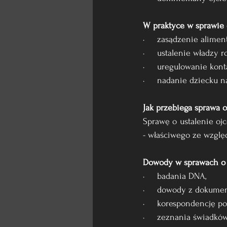
W praktyce w sprawie o
·     zasądzenie alimen
·     ustalenie władzy ro
·     uregulowanie kon
·     nadanie dziecku n
Jak przebiega sprawa o
Sprawę o ustalenie oj
- właściwego ze wzglę
Dowody w sprawach o u
·     badania DNA,
·     dowody z dokume
·     korespondencję p
·     zeznania świadków